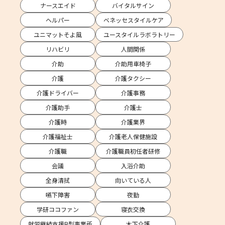
ナースエイド
バイタルサイン
ヘルパー
ベネッセスタイルケア
ユニマットそよ風
ユースタイルラボラトリー
リハビリ
人間関係
介助
介助用車椅子
介護
介護タクシー
介護ドライバー
介護事務
介護助手
介護士
介護時
介護業界
介護福祉士
介護老人保健施設
介護職
介護職員初任者研修
会議
入浴介助
全身清拭
向いている人
嚥下障害
夜勤
学研ココファン
寝衣交換
就労継続支援B型事業所
木下介護