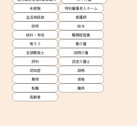
未経験
特別養護老人ホーム
生活相談員
看護師
研修
給与
給料・年収
職務経歴書
胃ろう
要介護
言語聴覚士
訪問介護
評判
認定介護士
認知症
誤嚥
費用
資格
転職
離床
高齢者