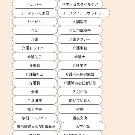
ヘルパー
ベネッセスタイルケア
ユニマットそよ風
ユースタイルラボラトリー
リハビリ
人間関係
介助
介助用車椅子
介護
介護タクシー
介護ドライバー
介護事務
介護助手
介護士
介護時
介護業界
介護福祉士
介護老人保健施設
介護職
介護職員初任者研修
会議
入浴介助
全身清拭
向いている人
嚥下障害
夜勤
学研ココファン
寝衣交換
就労継続支援B型事業所
木下介護