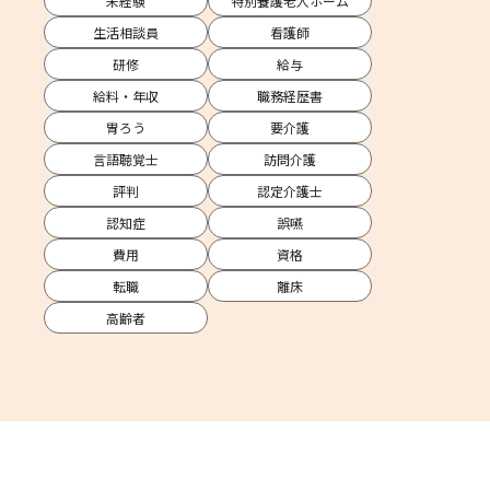
未経験
特別養護老人ホーム
生活相談員
看護師
研修
給与
給料・年収
職務経歴書
胃ろう
要介護
言語聴覚士
訪問介護
評判
認定介護士
認知症
誤嚥
費用
資格
転職
離床
高齢者