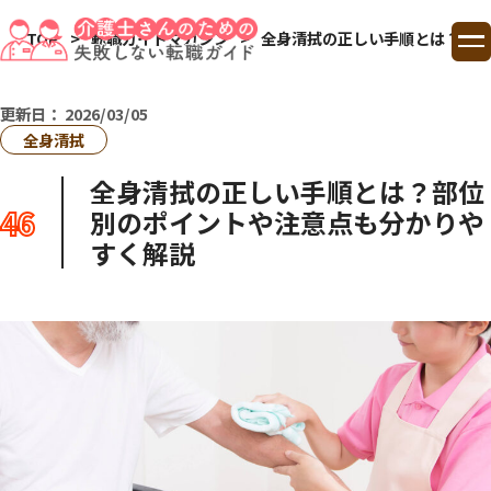
TOP
転職ガイドマガジン
全身清拭の正しい手順とは？部位
TOP
更新日：
2026/03/05
全身清拭
ランキング
全身清拭の正しい手順とは？部位
46
別のポイントや注意点も分かりや
コラム
すく解説